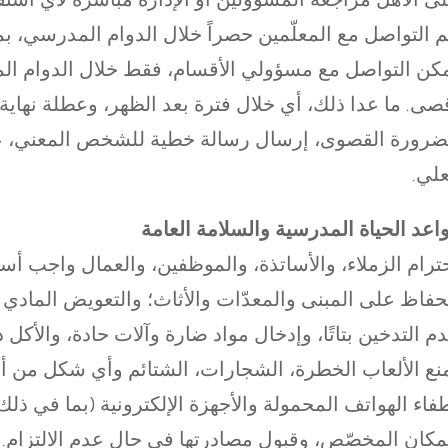
م التواصل مع المعلّمين حصراً خلال الدوام المدرسي، 
كن التواصل مع مسؤولي الأقسام، فقط خلال الدوام ال
صى. ما عدا ذلك، أي خلال فترة بعد الظهر، وعطلة نهاية 
ضرورة القصوى، إرسال رسالة خطية للشخص المعني، عل
لي.
اعد الحياة المدرسية والسلامة العامة
ترام الزملاء، والأساتذة، والموظفين، والعمال واجب أس
حفاظ على المبنى والمعدّات والأثاث؛ والتعويض المادي 
م التدخين بتاتًا، وإدخال مواد ضارة وآلات حادة، والأ
منع الألعاب الخطرة، الشجارات، الشتائم وأي شكل من أ
فاء الهواتف المحمولة والأجهزة الإلكترونية (بما في ذل
مكان المخصّص، وقبول مصادرتها في حال عدم الالتزام.