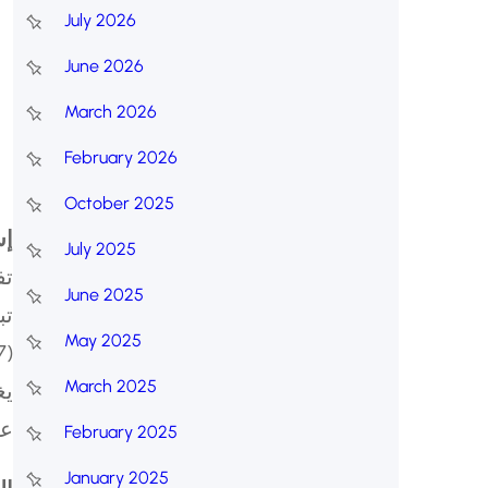
July 2026
h
June 2026
March 2026
February 2026
October 2025
إس
July 2025
تف
June 2025
تب
May 2025
).
March 2025
يغ
.على
February 2025
January 2025