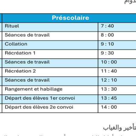
دوام
تأخير والغياب