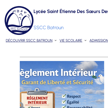
Skip
Lycée Saint Étienne Des Sœurs De
to
content
SSCC Batroun
DÉCOUVRIR SSCC BATROUN
VIE SCOLAIRE
ADMISSIO