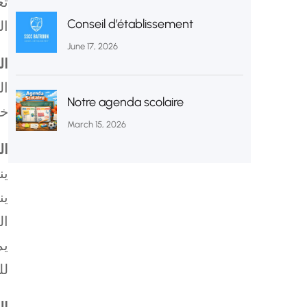
تع
Conseil d’établissement
.ا
June 17, 2026
ال
ال
Notre agenda scolaire
.خ
March 15, 2026
ال
ين
ين
ال
لل
ال