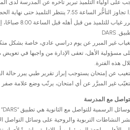
ب على أولياء التلميذ تبرير تأخره عن المدرسة لدى ال
ا تجاوز التأخُّر الساعة 55.7 ينتظر التلميذ حتى نهاية ا
رر غياب للتلميذ من قبل أهله قبل الساعة 00.8 صباحًا، إمّ
بيق.
SRAD
غياب غير المبرر عن يوم دراسي عادي، خاصة بشكل متكرر،
ى مسؤولية الأهل، تعفى الإدارة من واجبها في تعويض 
ال هذه الفترة.
تغيب عن إمتحان يستوجب إبراز تقرير طبي يبرر حالة الغ
تغيّب غير المبرَّر عن أي امتحان، يرتّب وضع علامة صفر 
تواصل مع المدرسة
وسائل الرسمية للتواصل مع الثانوية هي تطبيق “
SRAD
” 
نشر النشاطات التربوية والروحية على وسائل التواصل الاج
ى الأهل مراجعة المسؤولين أو الإدارة مباشرةً لأي است