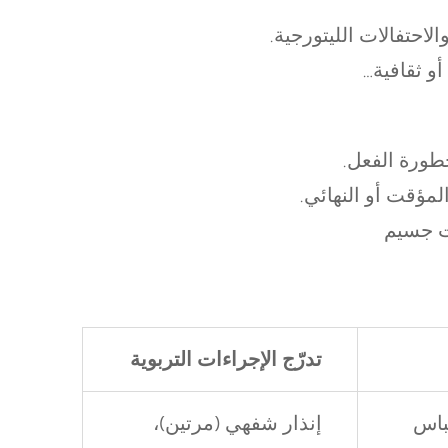
حتفالات الليتورجية.
و ثقافية
خطورة الفعل.
المؤقت أو النهائي.
ت جسيم
تدرّج الإجراءات
التربوية
لباس
إنذار شفهي (مرتين)،