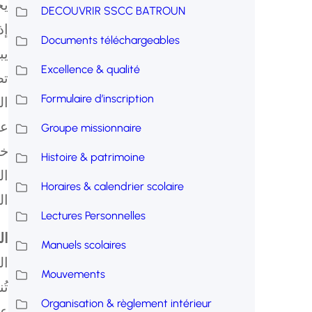
يج
DECOUVRIR SSCC BATROUN
إذ
Documents téléchargeables
يب
Excellence & qualité
تط
Formulaire d’inscription
ال
عل
Groupe missionnaire
خل
Histoire & patrimoine
ال
Horaires & calendrier scolaire
ال
Lectures Personnelles
ال
Manuels scolaires
ال
Mouvements
تُ
Organisation & règlement intérieur
عل