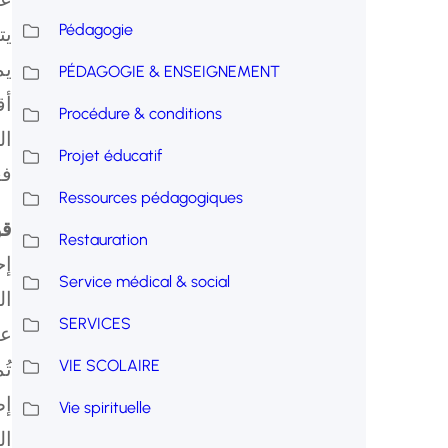
Pédagogie
يت
يم
PÉDAGOGIE & ENSEIGNEMENT
أق
Procédure & conditions
ال
Projet éducatif
فع
Ressources pédagogiques
قو
Restauration
إح
Service médical & social
ال
SERVICES
عد
VIE SCOLAIRE
تُ
إط
Vie spirituelle
ال