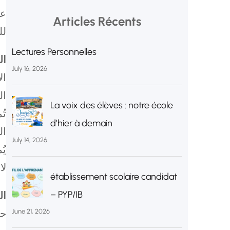
عد
Articles Récents
لل
Lectures Personnelles
ال
July 16, 2026
ال
ال
La voix des élèves : notre école
تُ
d’hier à demain
ال
July 14, 2026
يُ
لا
établissement scolaire candidat
– PYP/IB
ال
June 21, 2026
حض