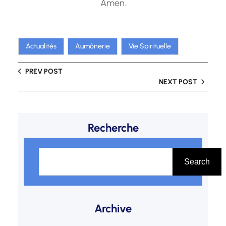
Amen.
Actualités
Aumônerie
Vie Spirituelle
PREV POST
NEXT POST
Recherche
S
e
Search
a
r
Archive
c
h