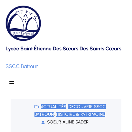
Skip
to
content
Lycée Saint Étienne Des Sœurs Des Saints Cœurs
SSCC Batroun
ACTUALITÉS
, 
DECOUVRIR SSCC
BATROUN
, 
HISTOIRE & PATRIMOINE
SOEUR ALINE SADER