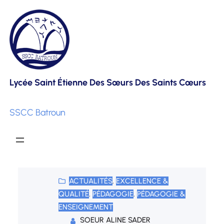
Skip
to
content
Lycée Saint Étienne Des Sœurs Des Saints Cœurs
SSCC Batroun
ACTUALITÉS
, 
EXCELLENCE &
QUALITÉ
, 
PÉDAGOGIE
, 
PÉDAGOGIE &
ENSEIGNEMENT
SOEUR ALINE SADER