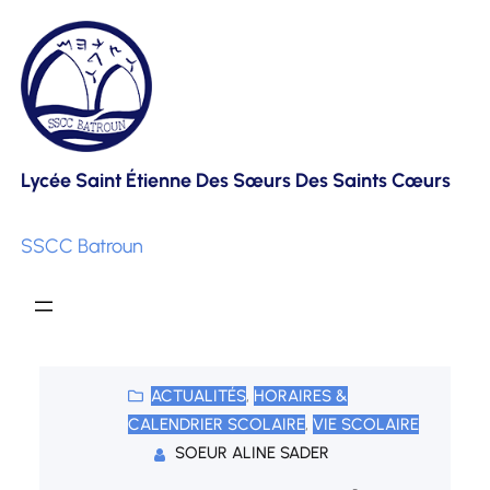
Skip
to
content
Lycée Saint Étienne Des Sœurs Des Saints Cœurs
SSCC Batroun
ACTUALITÉS
, 
HORAIRES &
CALENDRIER SCOLAIRE
, 
VIE SCOLAIRE
SOEUR ALINE SADER