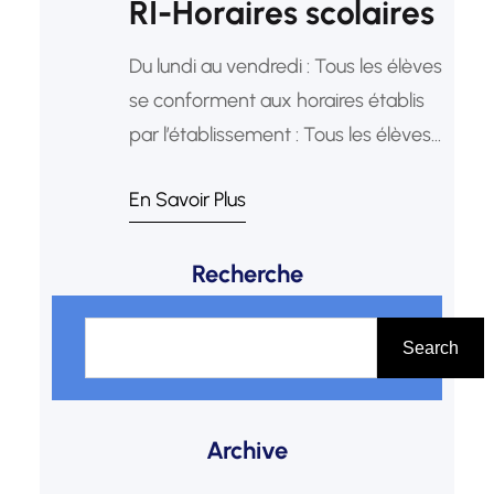
RI-Horaires scolaires
Du lundi au vendredi : Tous les élèves
se conforment aux horaires établis
par l’établissement : Tous les élèves
se conforment aux horaires établis
En Savoir Plus
par l’établissement : En EB9 et en
Terminale, des heures
Recherche
supplémentaires pourraient être
rajoutées à l’horaire, selon les
S
besoins. A partir de la deuxième
e
Search
semaine de juin, l’établissement
a
passe aux horaires réduits.
r
Archive
c
h