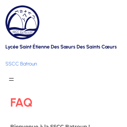
Skip
to
content
Lycée Saint Étienne Des Sœurs Des Saints Cœurs
SSCC Batroun
FAQ
Bienvenue à la SSCC Batroun !