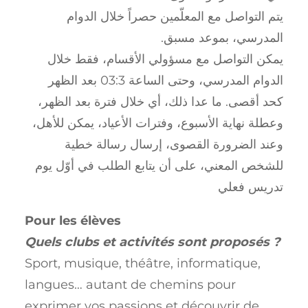
يتم التواصل مع المعلّمين حصراً خلال الدوام
المدرسي، بموعد مسبق.
يمكن التواصل مع مسؤولي الأقسام، فقط خلال
الدوام المدرسي، وحتى الساعة 3:30 بعد الظهر
كحد أقصى. ما عدا ذلك، أي خلال فترة بعد الظهر،
وعطلة نهاية الأسبوع، وفترات الأعياد، يمكن للأهل،
وعند الضرورة القصوى، إرسال رسالة خطية
للشخص المعني، على أن يتابع الطلب
في أوّل يوم
تدريس فعلي
Pour les élèves
Quels clubs et activités sont proposés ?
Sport, musique, théâtre, informatique,
langues… autant de chemins pour
exprimer vos passions et découvrir de