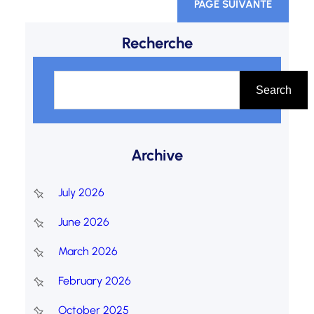
doivent récupérer leurs enfants…
PAGE SUIVANTE
Recherche
S
e
Search
a
r
Archive
c
h
July 2026
June 2026
March 2026
February 2026
October 2025