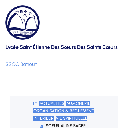
Skip
to
content
Lycée Saint Étienne Des Sœurs Des Saints Cœurs
SSCC Batroun
ACTUALITÉS
, 
AUMÔNERIE
, 
ORGANISATION & RÈGLEMENT
INTÉRIEUR
, 
VIE SPIRITUELLE
SOEUR ALINE SADER