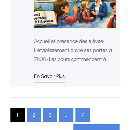
Accueil et présence des élèves•
L’établissement ouvre ses portes à
7h00.• Les cours commencent à
7h40 : les élèves doivent être
En Savoir Plus
présents 10 minutes avant la
sonnerie (7h30).• Les élèves quittent
l’établissement à la fin des cours,
sauf s’ils participent à des activités
extrascolaires ou disposent d’une
1
2
3
…
7
autorisation spéciale.• Les parents