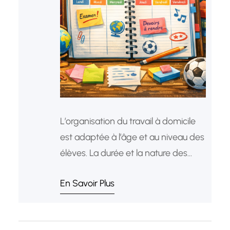
L’organisation du travail à domicile
est adaptée à l’âge et au niveau des
élèves. La durée et la nature des
activités évoluent progressivement
En Savoir Plus
afin de développer l’autonomie des
élèves tout en respectant leur
rythme d’apprentissage. Le travail