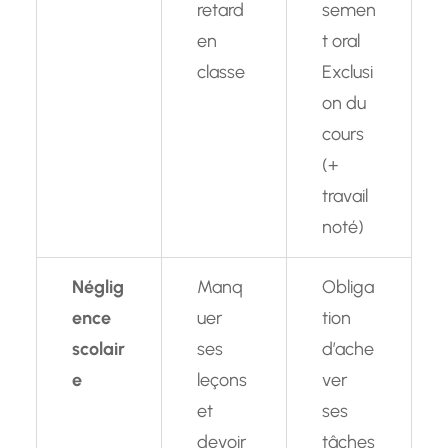
retard
semen
en
t oral
classe
Exclusi
on du
cours
(+
travail
noté)
Néglig
Manq
Obliga
ence
uer
tion
scolair
ses
d’ache
e
leçons
ver
et
ses
devoir
tâches