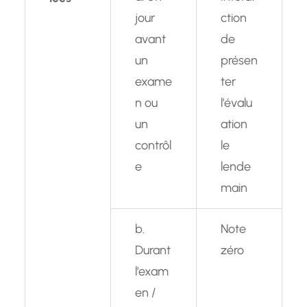
jour
ction
avant
de
un
présen
exame
ter
n ou
l’évalu
un
ation
contrôl
le
e
lende
main
b.
Note
Durant
zéro
l’exam
en /