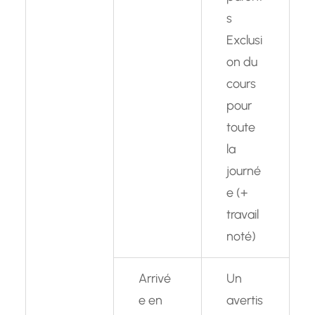
s
Exclusi
on du
cours
pour
toute
la
journé
e (+
travail
noté)
Arrivé
Un
e en
avertis