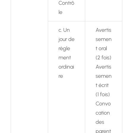
Contrô
le
c. Un
Avertis
jour de
semen
règle
t oral
ment
(2 fois)
ordinai
Avertis
re
semen
t écrit
(1 fois)
Convo
cation
des
parent