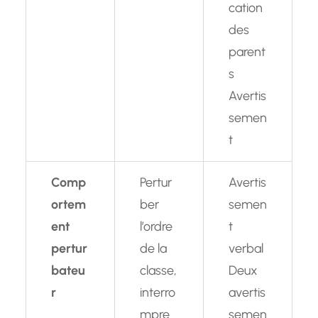
cation
des
parent
s
Avertis
semen
t
Comp
Pertur
Avertis
ortem
ber
semen
ent
l’ordre
t
pertur
de la
verbal
bateu
classe,
Deux
r
interro
avertis
mpre
semen