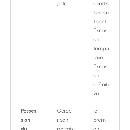
, etc.
avertis
semen
t écrit
Exclusi
on
tempo
raire
Exclusi
on
définiti
ve
Posses
Garde
la
sion
r son
premi
du
portab
ère