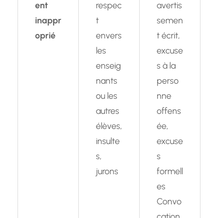
ent
respec
avertis
inappr
t
semen
oprié
envers
t écrit,
les
excuse
enseig
s à la
nants
perso
ou les
nne
autres
offens
élèves,
ée,
insulte
excuse
s,
s
jurons
formell
es
Convo
cation