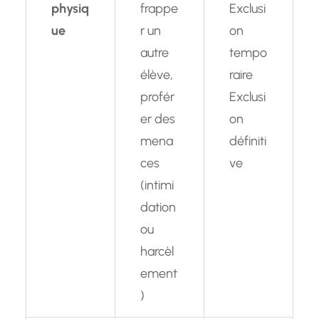
physiq
frappe
Exclusi
ue
r un
on
autre
tempo
élève,
raire
profér
Exclusi
er des
on
mena
définiti
ces
ve
(intimi
dation
ou
harcèl
ement
)