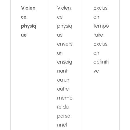
Violen
Violen
Exclusi
ce
ce
on
physiq
physiq
tempo
ue
ue
raire
envers
Exclusi
un
on
enseig
définiti
nant
ve
ou un
autre
memb
re du
perso
nnel