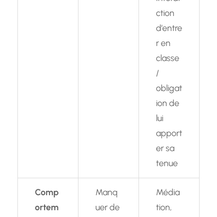
ction
d’entre
r en
classe
/
obligat
ion de
lui
apport
er sa
tenue
Comp
Manq
Média
ortem
uer de
tion,