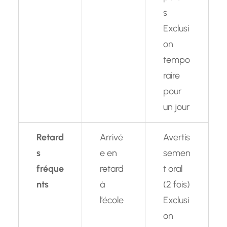
s
Exclusi
on
tempo
raire
pour
un jour
Retard
Arrivé
Avertis
s
e en
semen
fréque
retard
t oral
nts
à
(2 fois)
l’école
Exclusi
on