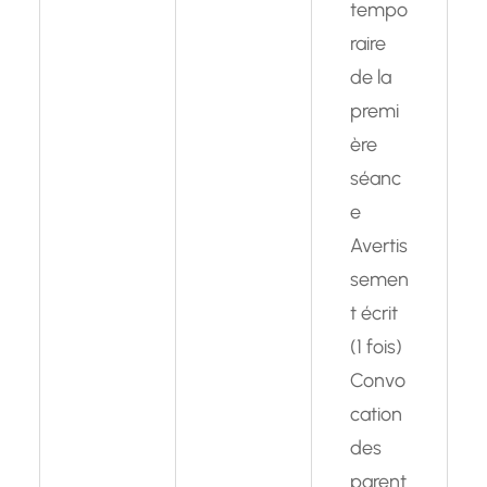
tempo
raire
de la
premi
ère
séanc
e
Avertis
semen
t écrit
(1 fois)
Convo
cation
des
parent