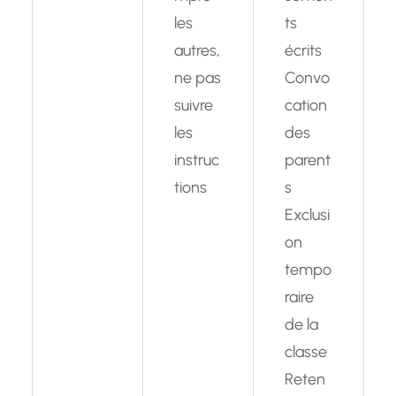
les
ts
autres,
écrits
ne pas
Convo
suivre
cation
les
des
instruc
parent
tions
s
Exclusi
on
tempo
raire
de la
classe
Reten