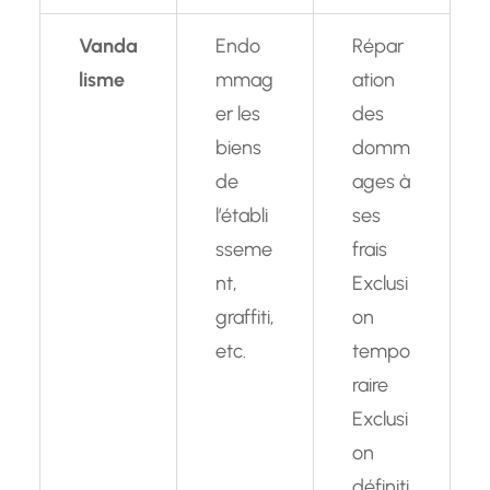
Vanda
Endo
Répar
lisme
mmag
ation
er les
des
biens
domm
de
ages à
l’établi
ses
sseme
frais
nt,
Exclusi
graffiti,
on
etc.
tempo
raire
Exclusi
on
définiti