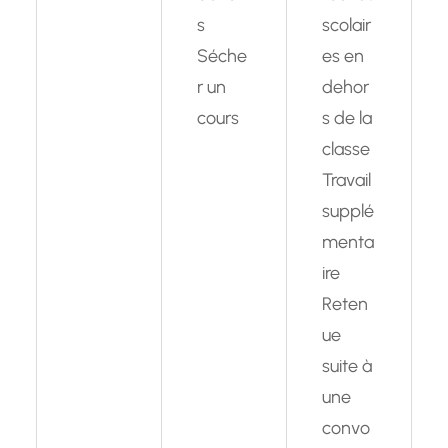
s
scolair
Séche
es en
r un
dehor
cours
s de la
classe
Travail
supplé
menta
ire
Reten
ue
suite à
une
convo