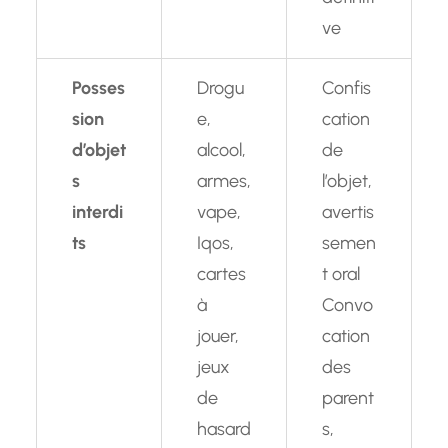
ve
Posses
Drogu
Confis
sion
e,
cation
d’objet
alcool,
de
s
armes,
l’objet,
interdi
vape,
avertis
ts
Iqos,
semen
cartes
t oral
à
Convo
jouer,
cation
jeux
des
de
parent
hasard
s,