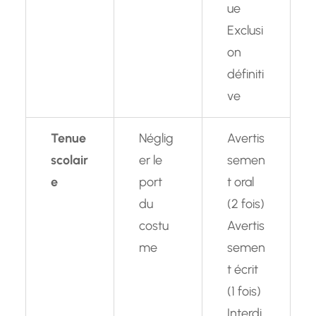
ue
Exclusi
on
définiti
ve
Tenue
Néglig
Avertis
scolair
er le
semen
e
port
t oral
du
(2 fois)
costu
Avertis
me
semen
t écrit
(1 fois)
Interdi